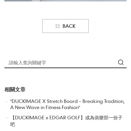
BACK
相關文章
"DUCKIMAGE X Stretch Board – Breaking Tradition,
A New Wave in Fitness Fashion"
【DUCKIMAGE x EDGAR GOLF】成為俱樂部一份子
吧